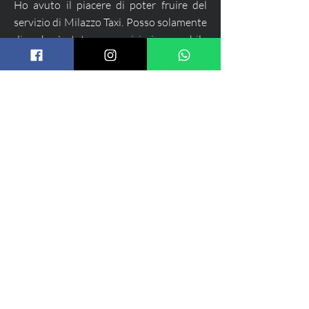
Ho avuto il piacere di poter fruire del
servizio di Milazzo Taxi. Posso solamente
dire che è stato un servizio impeccabile
sotto tutti i punti di vista. Precisione ed
efficienza nelle conferme di
prenotazione, puntualità e gentilezza.
Grazie anche al Sig. Giovanni con il quale
ho anche avuto modo di dialogare
piacevolmente. Posso solo consigliarlo a
tutti coloro che desiderano avere un
servizio perfetto.
cotticarlo60
Essere portati da loro è un piacere.
Tutto il personale è qualificatissimo e
gentile per non parlare dei prezzi che
sembra di prendere un autobus.